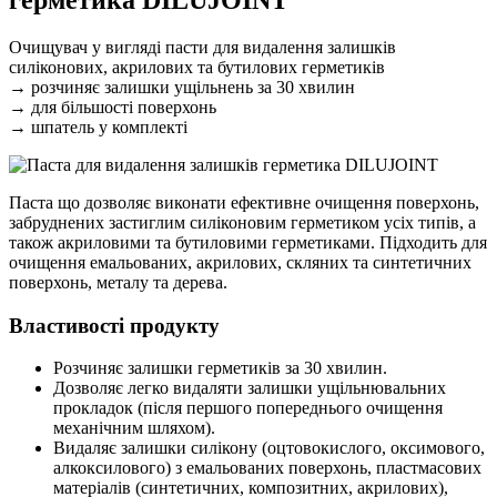
Очищувач у вигляді пасти для видалення залишків
силіконових, акрилових та бутилових герметиків
→ розчиняє залишки ущільнень за 30 хвилин
→ для більшості поверхонь
→ шпатель у комплекті
Паста що дозволяє виконати ефективне очищення поверхонь,
забруднених застиглим силіконовим герметиком усіх типів, а
також акриловими та бутиловими герметиками. Підходить для
очищення емальованих, акрилових, скляних та синтетичних
поверхонь, металу та дерева.
Властивості продукту
Розчиняє залишки герметиків за 30 хвилин.
Дозволяє легко видаляти залишки ущільнювальних
прокладок (після першого попереднього очищення
механічним шляхом).
Видаляє залишки силікону (оцтовокислого, оксимового,
алкоксилового) з емальованих поверхонь, пластмасових
матеріалів (синтетичних, композитних, акрилових),