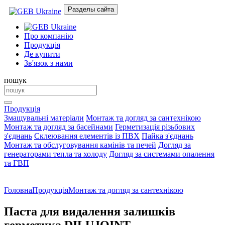
Разделы сайта
Про компанію
Продукція
Де купити
Зв'язок з нами
пошук
Продукція
Змащувальні матеріали
Монтаж та догляд за сантехнікою
Монтаж та догляд за басейнами
Герметизація різьбових
з'єднань
Склеювання елементів із ПВХ
Пайка з'єднань
Монтаж та обслуговування камінів та печей
Догляд за
генераторами тепла та холоду
Догляд за системами опалення
та ГВП
Головна
Продукція
Монтаж та догляд за сантехнікою
Паста для видалення залишків
герметика DILUJOINT