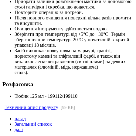
Прибрати залишки розм'якшеної мастики за допомогою
сухої ганчірки і скребка, що додається.
Повторити операцію за потреби.
Після повного очищення поверхні кілька разів промити
та висушити.
Очищення інструменту здійснюється водою.
Зберігати при температурі від +5°С до +30°С. Термін
зберігання при температурі 20°С у початковій закритій
упаковці 18 місяців.
Засіб викликає появу плям на мармурі, граніті,
пористому камені та гліфталевій фарбі, а також він
викликає легке витравлення (світлі плями) на деяких
матеріалах (алюміній, мідь, нержавіюча)
сталь).
Розфасовка
Тюбик 125 мл - 199112/199110
Технічний опис продукту
[99 KB]
назад
Загальний список
далі