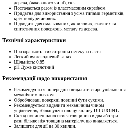
дерева, (лакованого чи ні), скла.
Постачається разом із пластмасовим скребком.
Придатна для використання з усіма типами герметиків,
крім поліуретанових.
Підходить для емальованих, акрилових, скляних та
синтетичних поверхонь, металу та дерева.
Технічні характеристики
Прозора жовта тиксотропна нетекуча паста
Легкий вуглеводневий запах
Щільність: 0.85
pH Дуже кислотний
Рекомендації щодо використання
Рекомендується попередньо видалити старе ущільнення
механічним шляхом
Оброблювані поверхні повинні бути сухими.
Рекомендується видалити механічним чином
ущільнення, збільшуючи площу впливу DILUJOINT.
Склад повинен наноситися товщиною в два або три
рази більше ніж товщина матеріалу, що видаляється.
Залишити для дії на 30 хвилин.