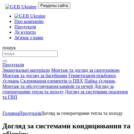
Разделы сайта
Про компанію
Продукція
Де купити
Зв'язок з нами
пошук
Продукція
Змащувальні матеріали
Монтаж та догляд за сантехнікою
Монтаж та догляд за басейнами
Герметизація різьбових
з'єднань
Склеювання елементів із ПВХ
Пайка з'єднань
Монтаж та обслуговування камінів та печей
Догляд за
генераторами тепла та холоду
Догляд за системами опалення
та ГВП
Головна
Продукція
Догляд за генераторами тепла та холоду
Догляд за системами кондицювання та
обігріву